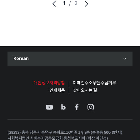
1
/
2
현재 선택된 언어
Korean
언어 선택 메뉴 열기
개인정보처리방침
이메일주소무단수집거부
인재채용
찾아오시는 길
(28293) 충북 청주시 흥덕구 송화로116번길 14, 3층 (송절동 600-8번지)
사회복지법인 사회복지공동모금회 충청북도지회 (회장 이민성)