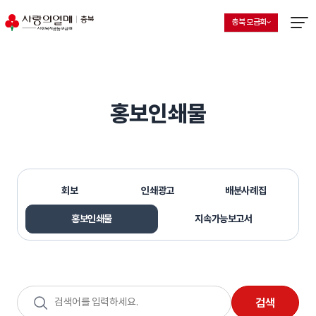
충북 모금회
지회 선택 목록 열기
현재 선택된 지회
메뉴열
홍보인쇄물
회보
인쇄광고
배분사례집
홍보인쇄물
지속가능보고서
검색어
검색
입력