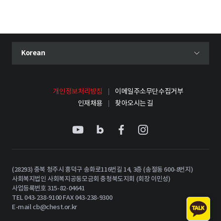
현재 선택된 언어
Korean
언어 선택 메뉴 열기
개인정보처리방침
이메일주소무단수집거부
인재채용
찾아오시는 길
(28293) 충북 청주시 흥덕구 송화로116번길 14, 3층 (송절동 600-8번지)
사회복지법인 사회복지공동모금회 충청북도지회 (회장 이민성)
사업등록번호 315-82-04641
TEL 043-238-9100 FAX 043-238-9300
E-mail
cb@chest.or.kr