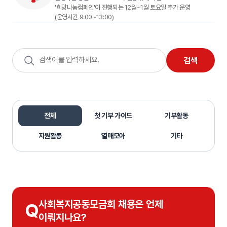
'희망나눔캠페인'이 진행되는 12월~1월 토요일 추가 운영
(운영시간 9:00~13:00)
검
검색
색
어
입
력
전체
첫 기부 가이드
기부활동
지원활동
열매모아
기타
전체
사회복지공동모금회 채용은 언제
Q
이뤄지나요?