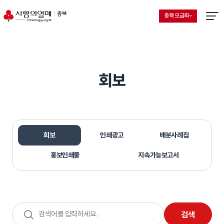
충북 모금회
지회 선택 목록 열기
현재 선택된 지회
메뉴열
회보
회보
인쇄광고
배분사례집
홍보인쇄물
지속가능보고서
검색어
검색
입력