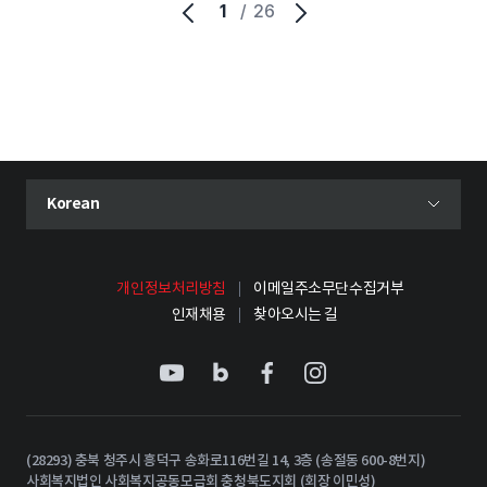
1
/
26
현재 선택된 언어
Korean
언어 선택 메뉴 열기
개인정보처리방침
이메일주소무단수집거부
인재채용
찾아오시는 길
(28293) 충북 청주시 흥덕구 송화로116번길 14, 3층 (송절동 600-8번지)
사회복지법인 사회복지공동모금회 충청북도지회 (회장 이민성)