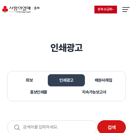
충북 모금회
지회 선택 목록 열기
현재 선택된 지회
메뉴열
인쇄광고
회보
인쇄광고
배분사례집
홍보인쇄물
지속가능보고서
검색어
검색
입력