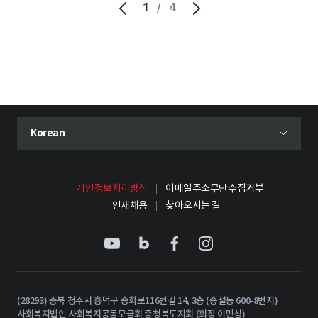
1
/
4
현재 선택된 언어
Korean
언어 선택 메뉴 열기
개인정보처리방침
이메일주소무단수집거부
인재채용
찾아오시는 길
(28293) 충북 청주시 흥덕구 송화로116번길 14, 3층 (송절동 600-8번지)
사회복지법인 사회복지공동모금회 충청북도지회 (회장 이민성)